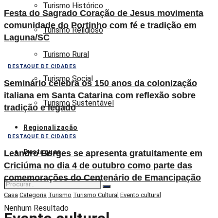
Turismo Histórico
Festa do Sagrado Coração de Jesus movimenta
comunidade do Portinho com fé e tradição em
Turismo Religioso
Laguna/SC
Turismo Rural
DESTAQUE DE CIDADES
Turismo Social
Seminário celebra os 150 anos da colonização
italiana em Santa Catarina com reflexão sobre
Turismo Sustentável
tradição e legado
Regionalização
DESTAQUE DE CIDADES
Destaques
Leandro Borges se apresenta gratuitamente em
Criciúma no dia 4 de outubro como parte das
comemorações do Centenário de Emancipação
Casa
Categoria
Turismo
Turismo Cultural
Evento cultural
Nenhum Resultado