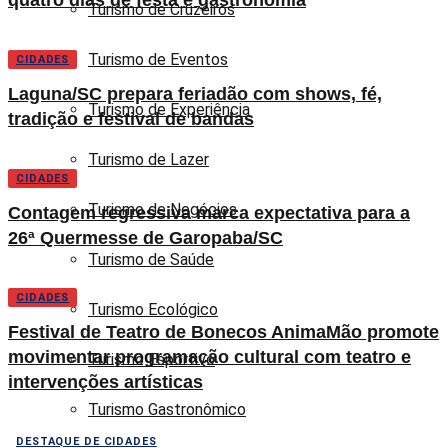
Turismo de Cruzeiros
Turismo de Eventos
CIDADES
Laguna/SC prepara feriadão com shows, fé,
Turismo de Experiência
tradição e festival de bandas
Turismo de Lazer
CIDADES
Turismo de Negócios
Contagem regressiva marca expectativa para a
26ª Quermesse de Garopaba/SC
Turismo de Saúde
CIDADES
Turismo Ecológico
Festival de Teatro de Bonecos AnimaMão promote
movimentar programação cultural com teatro e
Turismo Esportivo
intervenções artísticas
Turismo Gastronômico
DESTAQUE DE CIDADES