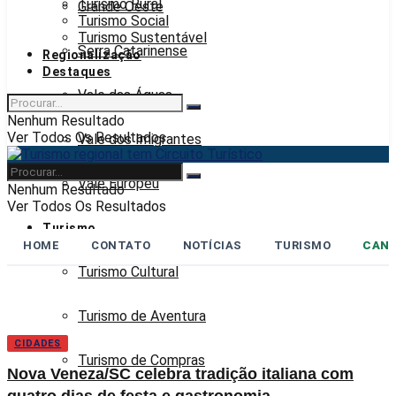
Turismo Rural
Grande Oeste
Turismo Social
Turismo Sustentável
Serra Catarinense
Regionalização
Destaques
Vale das Águas
Nenhum Resultado
Ver Todos Os Resultados
Vale dos Imigrantes
Vale Europeu
Nenhum Resultado
Ver Todos Os Resultados
Turismo
HOME
CONTATO
NOTÍCIAS
TURISMO
CANA
Turismo Cultural
Turismo de Aventura
CIDADES
Turismo de Compras
Nova Veneza/SC celebra tradição italiana com
quatro dias de festa e gastronomia