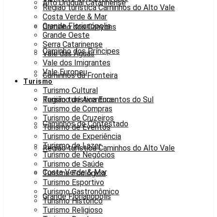
Alto Uruguai Catarinense
Região turística Caminhos do Alto Vale
Costa Verde & Mar
Grande Florianópolis
Caminho dos Canyons
Grande Oeste
Serra Catarinense
Caminho dos Príncipes
Vale das Águas
Vale dos Imigrantes
Vale Europeu
Caminhos da Fronteira
Turismo
Turismo Cultural
Região turística Encantos do Sul
Turismo de Aventura
Turismo de Compras
Turismo de Cruzeiros
Caminhos do Contestado
Turismo de Eventos
Turismo de Experiência
Turismo de Lazer
Região turística Caminhos do Alto Vale
Turismo de Negócios
Turismo de Saúde
Costa Verde & Mar
Turismo Ecológico
Turismo Esportivo
Turismo Gastronômico
Grande Florianópolis
Turismo Histórico
Turismo Religioso