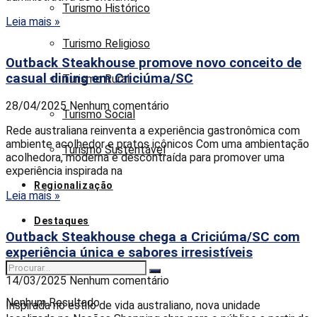
Turismo Histórico
Leia mais »
Turismo Religioso
Outback Steakhouse promove novo conceito de
casual dining em Criciúma/SC
Turismo Rural
28/04/2025
Nenhum comentário
Turismo Social
Rede australiana reinventa a experiência gastronômica com
ambiente acolhedor e pratos icônicos Com uma ambientação
Turismo Sustentável
acolhedora, moderna e descontraída para promover uma
experiência inspirada na
Regionalização
Leia mais »
Destaques
Outback Steakhouse chega a Criciúma/SC com
experiência única e sabores irresistíveis
14/03/2025
Nenhum comentário
Nenhum Resultado
Inspirada no estilo de vida australiano, nova unidade