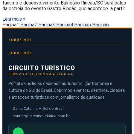
turismo e desenvolvimento Balneário Rincão/SC será palco
da estreia do evento Gastro Rincão, que acontece a partir
Leia mais »
Página
1
Página
2
Página
3
Página
4
Página
5
Página
6
SOBRE NÓS
CIRCUITO TURÍSTICO
TURISMO & GASTRONOMIA REGIONAL
Portal de notícias dedicado ao turismo, gastronomia e
cultura do Sul do Brasil. Cobrimos eventos, destinos, cidades
e atrações turísticas com jornalismo de qualidade.
Santa Catarina — Sul do Brasil
contato@circuitoturistico.com.br