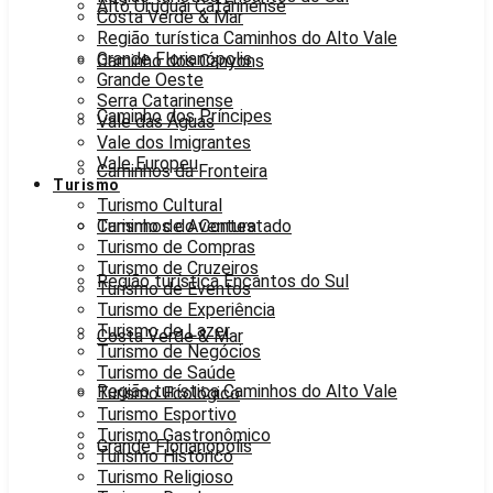
Alto Uruguai Catarinense
Costa Verde & Mar
Região turística Caminhos do Alto Vale
Grande Florianópolis
Caminho dos Canyons
Grande Oeste
Serra Catarinense
Caminho dos Príncipes
Vale das Águas
Vale dos Imigrantes
Vale Europeu
Caminhos da Fronteira
Turismo
Turismo Cultural
Caminhos do Contestado
Turismo de Aventura
Turismo de Compras
Turismo de Cruzeiros
Região turística Encantos do Sul
Turismo de Eventos
Turismo de Experiência
Turismo de Lazer
Costa Verde & Mar
Turismo de Negócios
Turismo de Saúde
Região turística Caminhos do Alto Vale
Turismo Ecológico
Turismo Esportivo
Turismo Gastronômico
Grande Florianópolis
Turismo Histórico
Turismo Religioso