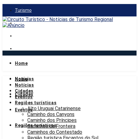
Turismo
Gastronomia
Mercado
Notícias
Home
sexta-feira, 7 de agosto de 2026
Notícias
Home
Notícias
Cidades
Cidades
Eventos
Regiões turísticas
Alto Uruguai Catarinense
Eventos
Caminho dos Canyons
Caminho dos Príncipes
Regiões turísticas
Caminhos da Fronteira
Caminhos do Contestado
Região turística Encantos do Sul