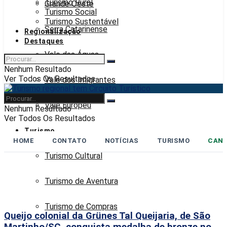
Turismo Rural
Grande Oeste
Turismo Social
Turismo Sustentável
Serra Catarinense
Regionalização
Destaques
Vale das Águas
Nenhum Resultado
Ver Todos Os Resultados
Vale dos Imigrantes
Vale Europeu
Nenhum Resultado
Ver Todos Os Resultados
Turismo
HOME
CONTATO
NOTÍCIAS
TURISMO
CANA
Turismo Cultural
Turismo de Aventura
Turismo de Compras
Queijo colonial da Grünes Tal Queijaria, de São
Martinho/SC, conquista medalha de bronze no