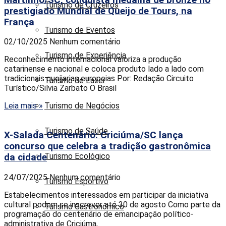
Turismo de Cruzeiros
prestigiado Mundial de Queijo de Tours, na
França
Turismo de Eventos
02/10/2025
Nenhum comentário
Turismo de Experiência
Reconhecimento internacional valoriza a produção
catarinense e nacional e coloca produto lado a lado com
tradicionais queijarias europeias Por: Redação Circuito
Turismo de Lazer
Turístico/Silvia Zarbato O Brasil
Turismo de Negócios
Leia mais »
Turismo de Saúde
X-Salada Centenário: Criciúma/SC lança
concurso que celebra a tradição gastronômica
Turismo Ecológico
da cidade
24/07/2025
Nenhum comentário
Turismo Esportivo
Estabelecimentos interessados em participar da iniciativa
cultural podem se inscrever até 30 de agosto Como parte da
Turismo Gastronômico
programação do centenário de emancipação político-
administrativa de Criciúma,