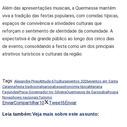
Além das apresentações musicais, a Quermesse mantém
viva a tradição das festas populares, com comidas típicas,
espaços de convivência e atividades culturais que
reforçam o sentimento de identidade da comunidade. A
expectativa é de grande público ao longo dos cinco dias
de evento, consolidando a festa como um dos principais
atrativos turísticos e culturais da região.
Tags:
Alexandre Pires
Atitude 67
cultura
eventos 2026
eventos em Santa
Catarina
festa tradicional
garopaba
gastronomia típica
Mariana
Fagundes
Praça Governador Ivo Silveira
Quermesse de Garopaba
Roupa
Nova
shows nacionais
Turismo
Enviar
Compartilhar
10
Tweet
6
Enviar
Leia também:
Veja mais sobre este assunto: