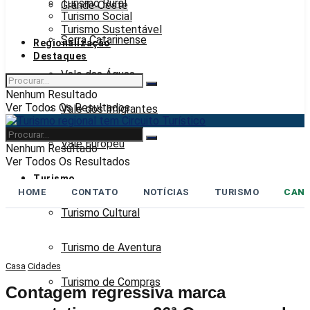
Turismo Rural
Grande Oeste
Turismo Social
Turismo Sustentável
Serra Catarinense
Regionalização
Destaques
Vale das Águas
Nenhum Resultado
Ver Todos Os Resultados
Vale dos Imigrantes
Vale Europeu
Nenhum Resultado
Ver Todos Os Resultados
Turismo
HOME
CONTATO
NOTÍCIAS
TURISMO
CANA
Turismo Cultural
Turismo de Aventura
Casa
Cidades
Turismo de Compras
Contagem regressiva marca