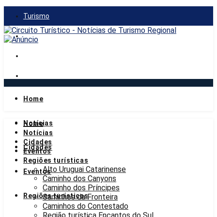
Turismo
Gastronomia
Mercado
Notícias
Home
quinta-feira, 6 de agosto de 2026
Notícias
Home
Notícias
Cidades
Cidades
Eventos
Regiões turísticas
Alto Uruguai Catarinense
Eventos
Caminho dos Canyons
Caminho dos Príncipes
Regiões turísticas
Caminhos da Fronteira
Caminhos do Contestado
Região turística Encantos do Sul