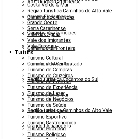
Alto Uruguai Catarinense
Costa Verde & Mar
Região turística Caminhos do Alto Vale
Grande Florianópolis
Caminho dos Canyons
Grande Oeste
Serra Catarinense
Caminho dos Príncipes
Vale das Águas
Vale dos Imigrantes
Vale Europeu
Caminhos da Fronteira
Turismo
Turismo Cultural
Caminhos do Contestado
Turismo de Aventura
Turismo de Compras
Turismo de Cruzeiros
Região turística Encantos do Sul
Turismo de Eventos
Turismo de Experiência
Turismo de Lazer
Costa Verde & Mar
Turismo de Negócios
Turismo de Saúde
Região turística Caminhos do Alto Vale
Turismo Ecológico
Turismo Esportivo
Turismo Gastronômico
Grande Florianópolis
Turismo Histórico
Turismo Religioso