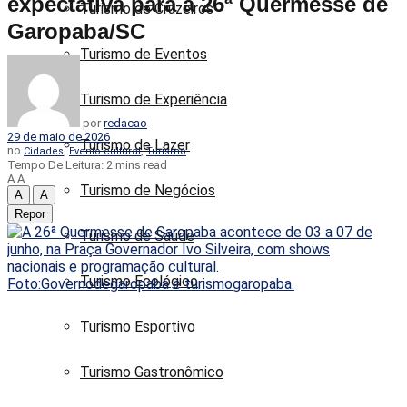
expectativa para a 26ª Quermesse de
Turismo de Cruzeiros
Garopaba/SC
Turismo de Eventos
Turismo de Experiência
por
redacao
29 de maio de 2026
Turismo de Lazer
no
,
,
Cidades
Evento cultural
Turismo
Tempo De Leitura: 2 mins read
A
A
Turismo de Negócios
A
A
Repor
Turismo de Saúde
Turismo Ecológico
Turismo Esportivo
Turismo Gastronômico