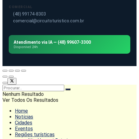
COMERCIAL
(48) 99174-8303
comercial@circuitoturistico.com.br
Atendimento via IA — (48) 99607-3300
Disponível 24h
Nenhum Resultado
Ver Todos Os Resultados
Home
Notícias
Cidades
Eventos
Regiões turísticas