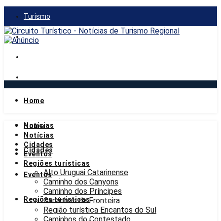
Turismo
Gastronomia
Mercado
Notícias
Home
domingo, 9 de agosto de 2026
Notícias
Home
Notícias
Cidades
Cidades
Eventos
Regiões turísticas
Alto Uruguai Catarinense
Eventos
Caminho dos Canyons
Caminho dos Príncipes
Regiões turísticas
Caminhos da Fronteira
Região turística Encantos do Sul
Caminhos do Contestado