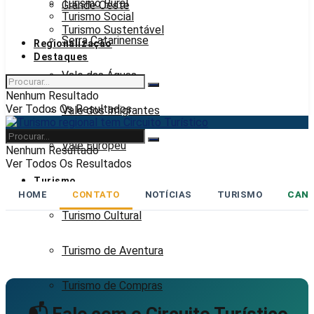
Turismo Rural
Grande Oeste
Turismo Social
Turismo Sustentável
Serra Catarinense
Regionalização
Destaques
Vale das Águas
Nenhum Resultado
Ver Todos Os Resultados
Vale dos Imigrantes
Vale Europeu
Nenhum Resultado
Ver Todos Os Resultados
Turismo
HOME
CONTATO
NOTÍCIAS
TURISMO
CANA
Turismo Cultural
Turismo de Aventura
Turismo de Compras