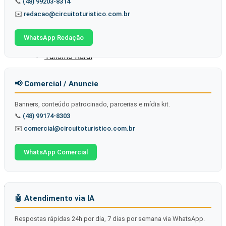
📞
(48) 99203-8314
Turismo Histórico
✉️
redacao@circuitoturistico.com.br
Turismo Religioso
WhatsApp Redação
Turismo Rural
Turismo Social
📢 Comercial / Anuncie
Banners, conteúdo patrocinado, parcerias e mídia kit.
Turismo Sustentável
📞
(48) 99174-8303
✉️
comercial@circuitoturistico.com.br
Regionalização
WhatsApp Comercial
Destaques
🤖 Atendimento via IA
Nenhum Resultado
Respostas rápidas 24h por dia, 7 dias por semana via WhatsApp.