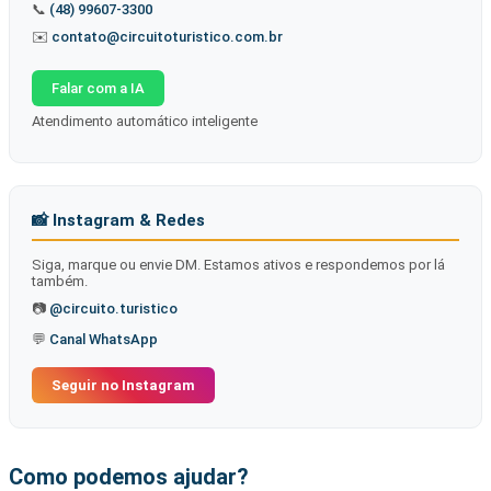
📞
(48) 99607-3300
Ver Todos Os Resultados
✉️
contato@circuitoturistico.com.br
Falar com a IA
Atendimento automático inteligente
📸 Instagram & Redes
Siga, marque ou envie DM. Estamos ativos e respondemos por lá
também.
📷
@circuito.turistico
💬
Canal WhatsApp
Seguir no Instagram
Como podemos ajudar?