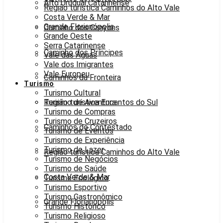
Alto Uruguai Catarinense
Região turística Caminhos do Alto Vale
Costa Verde & Mar
Grande Florianópolis
Caminho dos Canyons
Grande Oeste
Serra Catarinense
Caminho dos Príncipes
Vale das Águas
Vale dos Imigrantes
Vale Europeu
Caminhos da Fronteira
Turismo
Turismo Cultural
Região turística Encantos do Sul
Turismo de Aventura
Turismo de Compras
Turismo de Cruzeiros
Caminhos do Contestado
Turismo de Eventos
Turismo de Experiência
Turismo de Lazer
Região turística Caminhos do Alto Vale
Turismo de Negócios
Turismo de Saúde
Costa Verde & Mar
Turismo Ecológico
Turismo Esportivo
Turismo Gastronômico
Grande Florianópolis
Turismo Histórico
Turismo Religioso