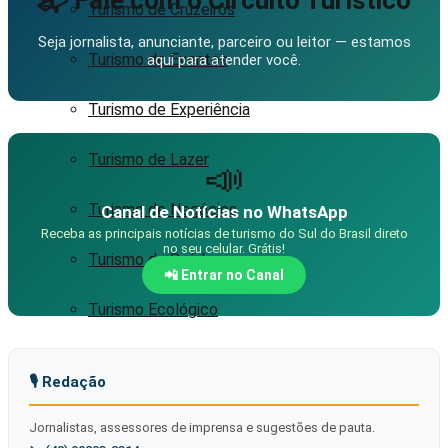
📬 Fale com o Circuito Turístico
Turismo de Cruzeiros
Seja jornalista, anunciante, parceiro ou leitor — estamos
Turismo de Eventos
aqui para atender você.
Turismo de Experiência
Turismo de Lazer
📣
Turismo de Negócios
Canal de Notícias no WhatsApp
Receba as principais notícias de turismo do Sul do Brasil direto
no seu celular. Grátis!
Turismo de Saúde
📲 Entrar no Canal
Turismo Ecológico
Turismo Esportivo
🎙️ Redação
Turismo Gastronômico
Jornalistas, assessores de imprensa e sugestões de pauta.