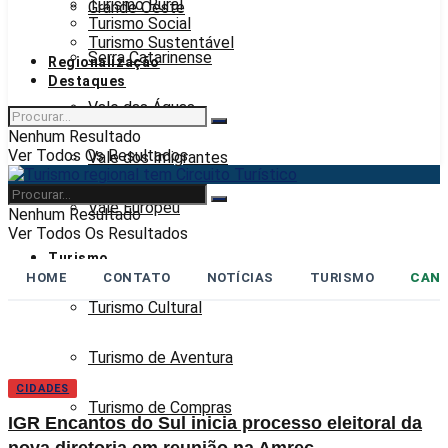
Turismo Rural
Grande Oeste
Turismo Social
Turismo Sustentável
Serra Catarinense
Regionalização
Destaques
Vale das Águas
Nenhum Resultado
Ver Todos Os Resultados
Vale dos Imigrantes
Vale Europeu
Nenhum Resultado
Ver Todos Os Resultados
Turismo
HOME
CONTATO
NOTÍCIAS
TURISMO
CANA
Turismo Cultural
Turismo de Aventura
CIDADES
Turismo de Compras
IGR Encantos do Sul inicia processo eleitoral da
nova diretoria em reunião na Amrec