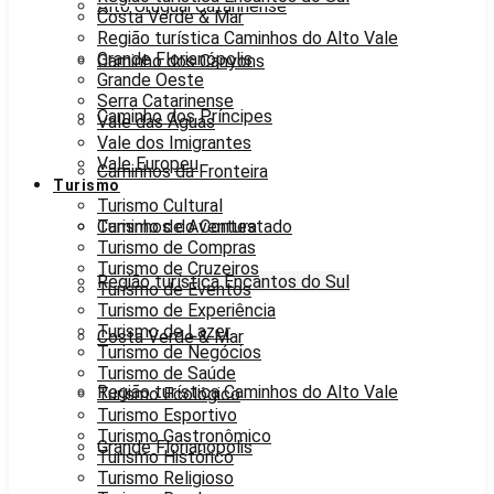
Alto Uruguai Catarinense
Costa Verde & Mar
Região turística Caminhos do Alto Vale
Grande Florianópolis
Caminho dos Canyons
Grande Oeste
Serra Catarinense
Caminho dos Príncipes
Vale das Águas
Vale dos Imigrantes
Vale Europeu
Caminhos da Fronteira
Turismo
Turismo Cultural
Caminhos do Contestado
Turismo de Aventura
Turismo de Compras
Turismo de Cruzeiros
Região turística Encantos do Sul
Turismo de Eventos
Turismo de Experiência
Turismo de Lazer
Costa Verde & Mar
Turismo de Negócios
Turismo de Saúde
Região turística Caminhos do Alto Vale
Turismo Ecológico
Turismo Esportivo
Turismo Gastronômico
Grande Florianópolis
Turismo Histórico
Turismo Religioso