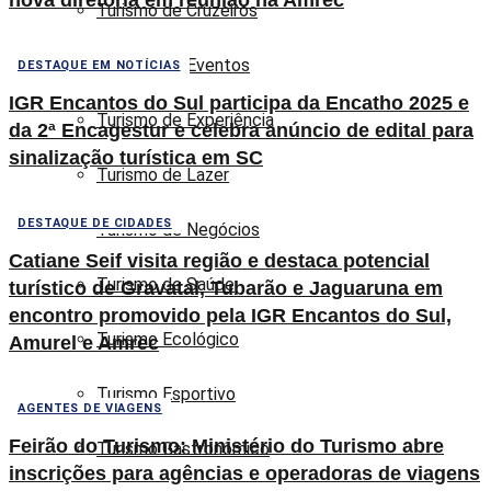
Turismo de Cruzeiros
Turismo de Eventos
DESTAQUE EM NOTÍCIAS
IGR Encantos do Sul participa da Encatho 2025 e
Turismo de Experiência
da 2ª Encagestur e celebra anúncio de edital para
sinalização turística em SC
Turismo de Lazer
DESTAQUE DE CIDADES
Turismo de Negócios
Catiane Seif visita região e destaca potencial
Turismo de Saúde
turístico de Gravatal, Tubarão e Jaguaruna em
encontro promovido pela IGR Encantos do Sul,
Turismo Ecológico
Amurel e Amrec
Turismo Esportivo
AGENTES DE VIAGENS
Feirão do Turismo: Ministério do Turismo abre
Turismo Gastronômico
inscrições para agências e operadoras de viagens