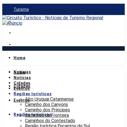
Turismo
Gastronomia
Mercado
Notícias
Home
sexta-feira, 7 de agosto de 2026
Notícias
Home
Notícias
Cidades
Cidades
Eventos
Regiões turísticas
Alto Uruguai Catarinense
Eventos
Caminho dos Canyons
Caminho dos Príncipes
Regiões turísticas
Caminhos da Fronteira
Caminhos do Contestado
Região turística Encantos do Sul