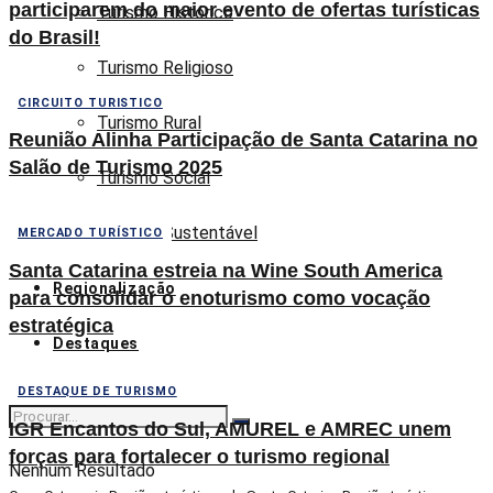
participarem do maior evento de ofertas turísticas
Turismo Histórico
do Brasil!
Turismo Religioso
CIRCUITO TURISTICO
Turismo Rural
Reunião Alinha Participação de Santa Catarina no
Salão de Turismo 2025
Turismo Social
Turismo Sustentável
MERCADO TURÍSTICO
Santa Catarina estreia na Wine South America
Regionalização
para consolidar o enoturismo como vocação
estratégica
Destaques
DESTAQUE DE TURISMO
IGR Encantos do Sul, AMUREL e AMREC unem
forças para fortalecer o turismo regional
Nenhum Resultado