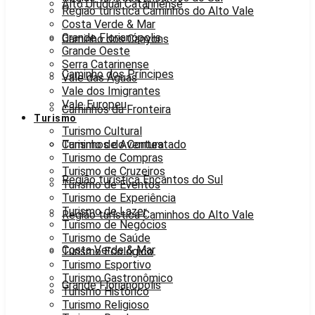
Alto Uruguai Catarinense
Região turística Caminhos do Alto Vale
Costa Verde & Mar
Grande Florianópolis
Caminho dos Canyons
Grande Oeste
Serra Catarinense
Caminho dos Príncipes
Vale das Águas
Vale dos Imigrantes
Vale Europeu
Caminhos da Fronteira
Turismo
Turismo Cultural
Caminhos do Contestado
Turismo de Aventura
Turismo de Compras
Turismo de Cruzeiros
Região turística Encantos do Sul
Turismo de Eventos
Turismo de Experiência
Turismo de Lazer
Região turística Caminhos do Alto Vale
Turismo de Negócios
Turismo de Saúde
Costa Verde & Mar
Turismo Ecológico
Turismo Esportivo
Turismo Gastronômico
Grande Florianópolis
Turismo Histórico
Turismo Religioso