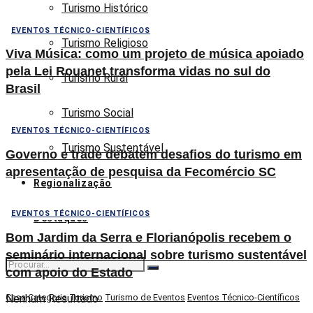
Turismo Histórico
EVENTOS TÉCNICO-CIENTÍFICOS
Turismo Religioso
Viva Música: como um projeto de música apoiado
pela Lei Rouanet transforma vidas no sul do
Turismo Rural
Brasil
Turismo Social
EVENTOS TÉCNICO-CIENTÍFICOS
Turismo Sustentável
Governo e trade debatem desafios do turismo em
apresentação de pesquisa da Fecomércio SC
Regionalização
EVENTOS TÉCNICO-CIENTÍFICOS
Destaques
Bom Jardim da Serra e Florianópolis recebem o
seminário internacional sobre turismo sustentável
com apoio do Estado
Nenhum Resultado
Casa
Categoria
Turismo
Turismo de Eventos
Eventos Técnico-Científicos