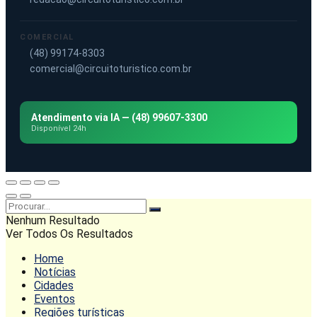
COMERCIAL
(48) 99174-8303
comercial@circuitoturistico.com.br
Atendimento via IA — (48) 99607-3300
Disponível 24h
Nenhum Resultado
Ver Todos Os Resultados
Home
Notícias
Cidades
Eventos
Regiões turísticas