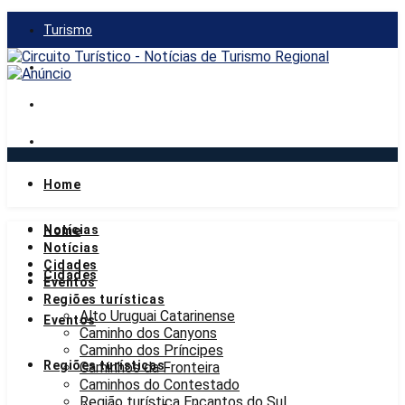
Turismo
Gastronomia
Mercado
Notícias
Home
sexta-feira, 7 de agosto de 2026
Notícias
Home
Notícias
Cidades
Cidades
Eventos
Regiões turísticas
Alto Uruguai Catarinense
Eventos
Caminho dos Canyons
Caminho dos Príncipes
Regiões turísticas
Caminhos da Fronteira
Caminhos do Contestado
Região turística Encantos do Sul