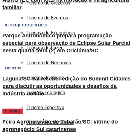
Turismo de Cruzeiros
familiar
Turismo de Eventos
DESTAQUE DE CIDADES
Turismo de Experiência
Parque Astronômico prepara programação
especial para observação de Eclipse Solar Parcial
Turismo de Lazer
nesta quarta-feira (2) em Criciúma/SC
Turismo de Negócios
EVENTOS
Turismo de Saúde
Laguna/SC vai receber edição do Summit Cidades
para discutir as oportunidades e desafios da
Turismo Ecológico
indústria do lítio
Turismo Esportivo
CIDADES
Feira Agropecuária de Tubarão/SC: vitrine do
Turismo Gastronômico
agronegócio Sul catarinense