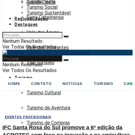
Turismo Rural
Grande Oeste
Turismo Social
Turismo Sustentável
Serra Catarinense
Regionalização
Destaques
Vale das Águas
Nenhum Resultado
Ver Todos Os Resultados
Vale dos Imigrantes
Vale Europeu
Nenhum Resultado
Ver Todos Os Resultados
Turismo
HOME
CONTATO
NOTÍCIAS
TURISMO
CANA
Turismo Cultural
Turismo de Aventura
EVENTOS PROFISSIONAIS
Turismo de Compras
IFC Santa Rosa do Sul promove a 6ª edição da
AGROTEC com foco na inovação e na agricultura