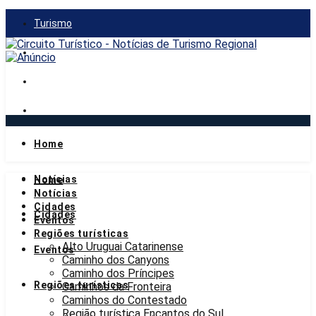
Turismo
Gastronomia
Mercado
Notícias
Home
domingo, 9 de agosto de 2026
Notícias
Home
Notícias
Cidades
Cidades
Eventos
Regiões turísticas
Alto Uruguai Catarinense
Eventos
Caminho dos Canyons
Caminho dos Príncipes
Regiões turísticas
Caminhos da Fronteira
Caminhos do Contestado
Região turística Encantos do Sul