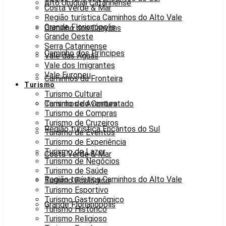
Alto Uruguai Catarinense
Costa Verde & Mar
Região turística Caminhos do Alto Vale
Grande Florianópolis
Caminho dos Canyons
Grande Oeste
Serra Catarinense
Caminho dos Príncipes
Vale das Águas
Vale dos Imigrantes
Vale Europeu
Caminhos da Fronteira
Turismo
Turismo Cultural
Caminhos do Contestado
Turismo de Aventura
Turismo de Compras
Turismo de Cruzeiros
Região turística Encantos do Sul
Turismo de Eventos
Turismo de Experiência
Turismo de Lazer
Costa Verde & Mar
Turismo de Negócios
Turismo de Saúde
Região turística Caminhos do Alto Vale
Turismo Ecológico
Turismo Esportivo
Turismo Gastronômico
Grande Florianópolis
Turismo Histórico
Turismo Religioso