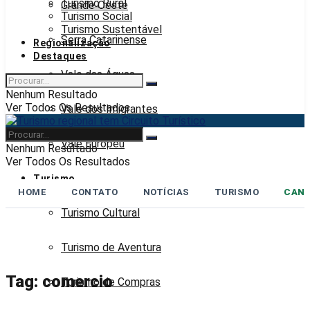
Turismo Rural
Grande Oeste
Turismo Social
Turismo Sustentável
Serra Catarinense
Regionalização
Destaques
Vale das Águas
Nenhum Resultado
Ver Todos Os Resultados
Vale dos Imigrantes
Vale Europeu
Nenhum Resultado
Ver Todos Os Resultados
Turismo
HOME
CONTATO
NOTÍCIAS
TURISMO
CANA
Turismo Cultural
Turismo de Aventura
Tag:
comercio
Turismo de Compras