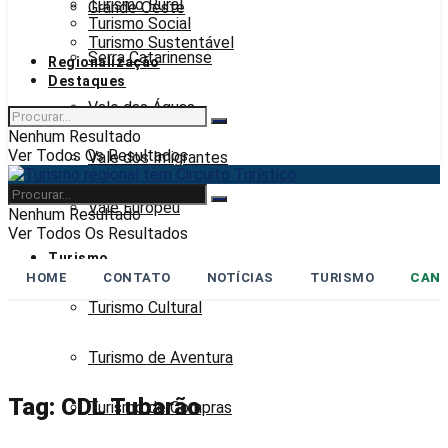
Turismo Rural
Grande Oeste
Turismo Social
Turismo Sustentável
Serra Catarinense
Regionalização
Destaques
Vale das Águas
Nenhum Resultado
Ver Todos Os Resultados
Vale dos Imigrantes
Vale Europeu
Nenhum Resultado
Ver Todos Os Resultados
Turismo
HOME
CONTATO
NOTÍCIAS
TURISMO
CANA
Turismo Cultural
Turismo de Aventura
Tag:
CDL Tubarão
Turismo de Compras