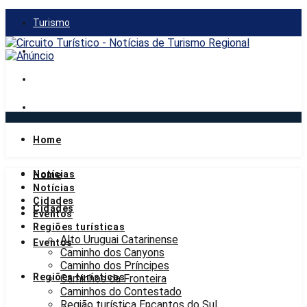
Turismo
Gastronomia
Mercado
Notícias
Home
domingo, 9 de agosto de 2026
Notícias
Home
Notícias
Cidades
Cidades
Eventos
Regiões turísticas
Alto Uruguai Catarinense
Eventos
Caminho dos Canyons
Caminho dos Príncipes
Regiões turísticas
Caminhos da Fronteira
Caminhos do Contestado
Região turística Encantos do Sul