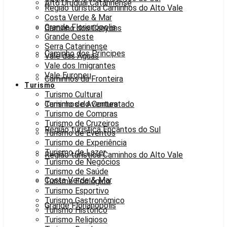
Alto Uruguai Catarinense
Região turística Caminhos do Alto Vale
Costa Verde & Mar
Grande Florianópolis
Caminho dos Canyons
Grande Oeste
Serra Catarinense
Caminho dos Príncipes
Vale das Águas
Vale dos Imigrantes
Vale Europeu
Caminhos da Fronteira
Turismo
Turismo Cultural
Caminhos do Contestado
Turismo de Aventura
Turismo de Compras
Turismo de Cruzeiros
Região turística Encantos do Sul
Turismo de Eventos
Turismo de Experiência
Turismo de Lazer
Região turística Caminhos do Alto Vale
Turismo de Negócios
Turismo de Saúde
Costa Verde & Mar
Turismo Ecológico
Turismo Esportivo
Turismo Gastronômico
Grande Florianópolis
Turismo Histórico
Turismo Religioso