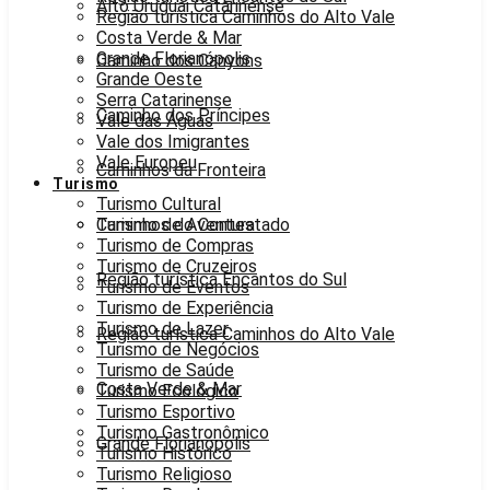
Alto Uruguai Catarinense
Região turística Caminhos do Alto Vale
Costa Verde & Mar
Grande Florianópolis
Caminho dos Canyons
Grande Oeste
Serra Catarinense
Caminho dos Príncipes
Vale das Águas
Vale dos Imigrantes
Vale Europeu
Caminhos da Fronteira
Turismo
Turismo Cultural
Caminhos do Contestado
Turismo de Aventura
Turismo de Compras
Turismo de Cruzeiros
Região turística Encantos do Sul
Turismo de Eventos
Turismo de Experiência
Turismo de Lazer
Região turística Caminhos do Alto Vale
Turismo de Negócios
Turismo de Saúde
Costa Verde & Mar
Turismo Ecológico
Turismo Esportivo
Turismo Gastronômico
Grande Florianópolis
Turismo Histórico
Turismo Religioso