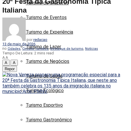
20ª Festa da Gastronomia Típica
Turismo de Cruzeiros
Italiana
Turismo de Eventos
Turismo de Experiência
por
redacao
13 de maio de 2026
Turismo de Lazer
no
,
,
,
Cidades
Circuito Turistico
Destaque de turismo
Notícias
Tempo De Leitura: 2 mins read
A
A
Turismo de Negócios
A
A
Repor
Turismo de Saúde
Turismo Ecológico
Turismo Esportivo
Turismo Gastronômico