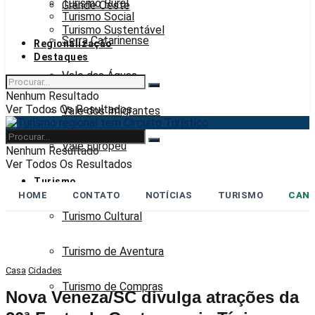
Turismo Rural
Grande Oeste
Turismo Social
Turismo Sustentável
Serra Catarinense
Regionalização
Destaques
Vale das Águas
Nenhum Resultado
Ver Todos Os Resultados
Vale dos Imigrantes
Vale Europeu
Nenhum Resultado
Ver Todos Os Resultados
Turismo
HOME
CONTATO
NOTÍCIAS
TURISMO
CANA
Turismo Cultural
Turismo de Aventura
Casa
Cidades
Turismo de Compras
Nova Veneza/SC divulga atrações da