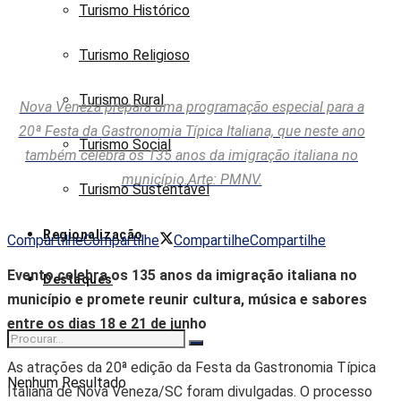
Turismo Histórico
Turismo Religioso
Turismo Rural
Nova Veneza prepara uma programação especial para a
20ª Festa da Gastronomia Típica Italiana, que neste ano
Turismo Social
também celebra os 135 anos da imigração italiana no
município.Arte: PMNV.
Turismo Sustentável
Regionalização
Compartilhe
Compartilhe
Compartilhe
Compartilhe
Evento celebra os 135 anos da imigração italiana no
Destaques
município e promete reunir cultura, música e sabores
entre os dias 18 e 21 de junho
As atrações da 20ª edição da Festa da Gastronomia Típica
Nenhum Resultado
Italiana de Nova Veneza/SC foram divulgadas. O processo