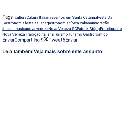
Tags:
cultura
Cultura Italiana
eventos em Santa Catarina
Festa Da
Gastronomia
festa italiana
gastronomia típica italiana
Imigração
Italiana
musica
nova veneza
Nova Veneza SC
Patrick Stüpp
Prefeitura de
Nova Veneza
Tradição Italiana
Turismo
Turismo Gastronômico
Enviar
Compartilhar
9
Tweet
6
Enviar
Leia também:
Veja mais sobre este assunto: