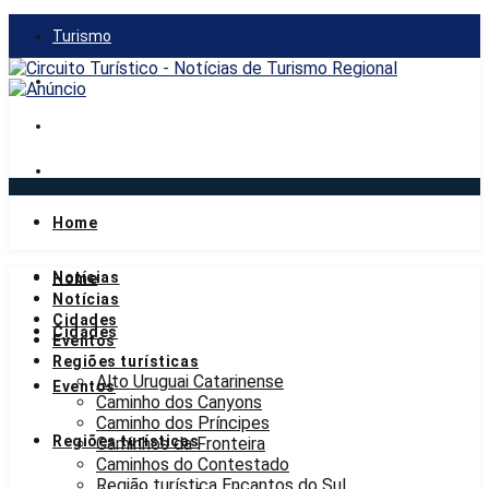
Turismo
Gastronomia
Mercado
Notícias
Home
quinta-feira, 6 de agosto de 2026
Notícias
Home
Notícias
Cidades
Cidades
Eventos
Regiões turísticas
Alto Uruguai Catarinense
Eventos
Caminho dos Canyons
Caminho dos Príncipes
Regiões turísticas
Caminhos da Fronteira
Caminhos do Contestado
Região turística Encantos do Sul