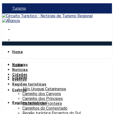
Turismo
Gastronomia
Mercado
Notícias
Home
sexta-feira, 7 de agosto de 2026
Notícias
Home
Notícias
Cidades
Cidades
Eventos
Regiões turísticas
Alto Uruguai Catarinense
Eventos
Caminho dos Canyons
Caminho dos Príncipes
Regiões turísticas
Caminhos da Fronteira
Caminhos do Contestado
Região turística Encantos do Sul