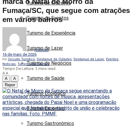
marca o Natal de Morro da
Turismo de Cruzeiros
Fumaça/SC, que segue com atrações
Turismo de Eventos
em vários bairros
Turismo de Experiência
Turismo de Lazer
por
redacao
16 de maio de 2026
no
,
,
,
,
Circuito Turistico
Destaque de Cidades
Destaque de Lazer
Eventos
Turismo de Negócios
,
Notícias
Turismo de Eventos
Tempo De Leitura: 3 mins read
A
A
Turismo de Saúde
A
A
Repor
Turismo Ecológico
Turismo Esportivo
Turismo Gastronômico