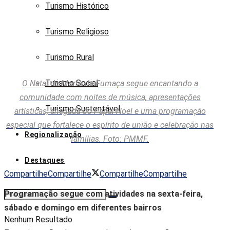
Turismo Histórico
Turismo Religioso
Turismo Rural
Turismo Social
O Natal de Morro da Fumaça segue encantando a
comunidade com noites de música, apresentações
Turismo Sustentável
artísticas, chegada do Papai Noel e uma programação
especial que fortalece o espírito de união e celebração nas
Regionalização
famílias. Foto: PMMF.
Destaques
Compartilhe
Compartilhe
Compartilhe
Compartilhe
Programação segue com atividades na sexta-feira,
sábado e domingo em diferentes bairros
Nenhum Resultado