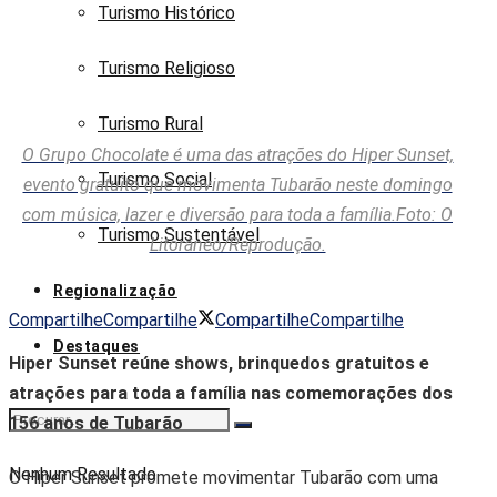
Turismo Histórico
Turismo Religioso
Turismo Rural
O Grupo Chocolate é uma das atrações do Hiper Sunset,
Turismo Social
evento gratuito que movimenta Tubarão neste domingo
com música, lazer e diversão para toda a família.Foto: O
Turismo Sustentável
Litorâneo/Reprodução.
Regionalização
Compartilhe
Compartilhe
Compartilhe
Compartilhe
Destaques
Hiper Sunset reúne shows, brinquedos gratuitos e
atrações para toda a família nas comemorações dos
156 anos de Tubarão
Nenhum Resultado
O Hiper Sunset promete movimentar Tubarão com uma