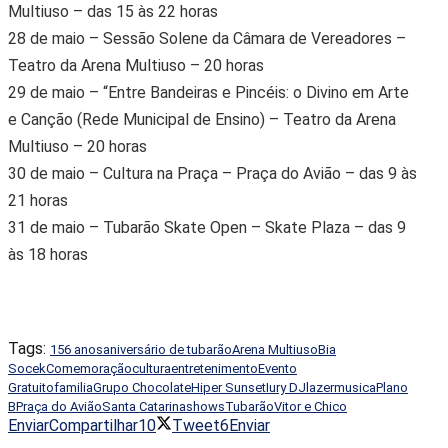
Multiuso – das 15 às 22 horas
28 de maio – Sessão Solene da Câmara de Vereadores –
Teatro da Arena Multiuso – 20 horas
29 de maio – “Entre Bandeiras e Pincéis: o Divino em Arte
e Canção (Rede Municipal de Ensino) – Teatro da Arena
Multiuso – 20 horas
30 de maio – Cultura na Praça – Praça do Avião – das 9 às
21 horas
31 de maio – Tubarão Skate Open – Skate Plaza – das 9
às 18 horas
Tags:
156 anos
aniversário de tubarão
Arena Multiuso
Bia
Socek
Comemoração
cultura
entretenimento
Evento
Gratuito
familia
Grupo Chocolate
Hiper Sunset
Iury DJ
lazer
musica
Plano
B
Praça do Avião
Santa Catarina
shows
Tubarão
Vitor e Chico
Enviar
Compartilhar
10
Tweet
6
Enviar