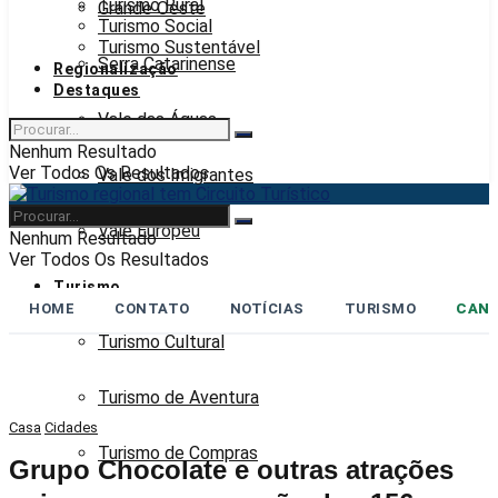
Turismo Rural
Grande Oeste
Turismo Social
Turismo Sustentável
Serra Catarinense
Regionalização
Destaques
Vale das Águas
Nenhum Resultado
Ver Todos Os Resultados
Vale dos Imigrantes
Vale Europeu
Nenhum Resultado
Ver Todos Os Resultados
Turismo
HOME
CONTATO
NOTÍCIAS
TURISMO
CANA
Turismo Cultural
Turismo de Aventura
Casa
Cidades
Turismo de Compras
Grupo Chocolate e outras atrações