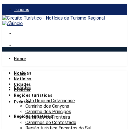
Turismo
Gastronomia
Mercado
Notícias
Home
sábado, 8 de agosto de 2026
Notícias
Home
Notícias
Cidades
Cidades
Eventos
Regiões turísticas
Alto Uruguai Catarinense
Eventos
Caminho dos Canyons
Caminho dos Príncipes
Regiões turísticas
Caminhos da Fronteira
Caminhos do Contestado
Região turística Encantos do Sul