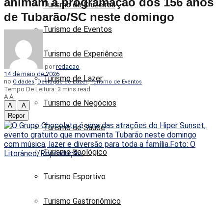
animam a programação dos 156 anos
Turismo de Cruzeiros
de Tubarão/SC neste domingo
Turismo de Eventos
Turismo de Experiência
por
redacao
14 de maio de 2026
Turismo de Lazer
no
,
,
Cidades
Destaque de Lazer
Turismo de Eventos
Tempo De Leitura: 3 mins read
A
A
Turismo de Negócios
A
A
Repor
Turismo de Saúde
Turismo Ecológico
Turismo Esportivo
Turismo Gastronômico