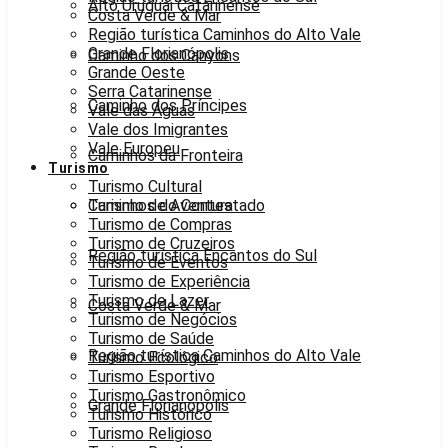
Alto Uruguai Catarinense
Costa Verde & Mar
Região turística Caminhos do Alto Vale
Grande Florianópolis
Caminho dos Canyons
Grande Oeste
Serra Catarinense
Caminho dos Príncipes
Vale das Águas
Vale dos Imigrantes
Vale Europeu
Caminhos da Fronteira
Turismo
Turismo Cultural
Caminhos do Contestado
Turismo de Aventura
Turismo de Compras
Turismo de Cruzeiros
Região turística Encantos do Sul
Turismo de Eventos
Turismo de Experiência
Turismo de Lazer
Costa Verde & Mar
Turismo de Negócios
Turismo de Saúde
Região turística Caminhos do Alto Vale
Turismo Ecológico
Turismo Esportivo
Turismo Gastronômico
Grande Florianópolis
Turismo Histórico
Turismo Religioso