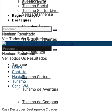
Turismo Rural
Grande Oeste
Turismo Social
Turismo Sustentável
Serra Catarinense
Regionalização
Destaques
Vale das Águas
Nenhum Resultado
Ver Todos Os Resultados
Vale dos Imigrantes
Vale Europeu
Nenhum Resultado
Ver Todos Os Resultados
Turismo
Home
Contato
Notícias
Turismo Cultural
Turismo
Canal WA
Turismo de Aventura
Turismo de Compras
Casa
Destaques
Destaque de Cidades