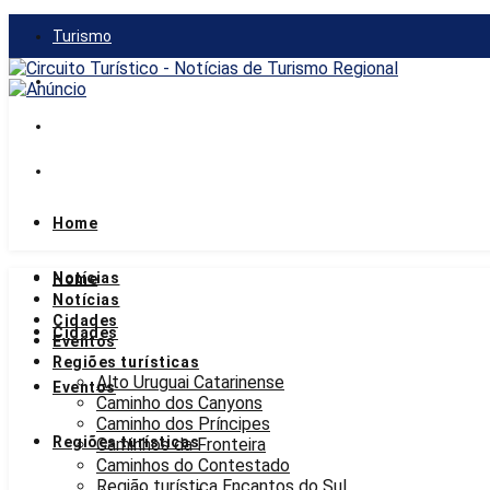
Turismo
Gastronomia
Mercado
Notícias
Home
sexta-feira, 7 de agosto de 2026
Notícias
Home
Notícias
Cidades
Cidades
Eventos
Regiões turísticas
Alto Uruguai Catarinense
Eventos
Caminho dos Canyons
Caminho dos Príncipes
Regiões turísticas
Caminhos da Fronteira
Caminhos do Contestado
Região turística Encantos do Sul