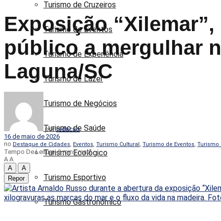
Turismo de Cruzeiros
Exposição “Xilemar”,
Turismo de Eventos
público a mergulhar 
Turismo de Experiência
Laguna/SC
Turismo de Lazer
Turismo de Negócios
Turismo de Saúde
por
redacao
16 de maio de 2026
no
,
,
,
,
Destaque de Cidades
Eventos
Turismo Cultural
Turismo de Eventos
Turismo 
Tempo De Leitura: 2 mins read
Turismo Ecológico
A
A
A
A
Turismo Esportivo
Repor
Turismo Gastronômico