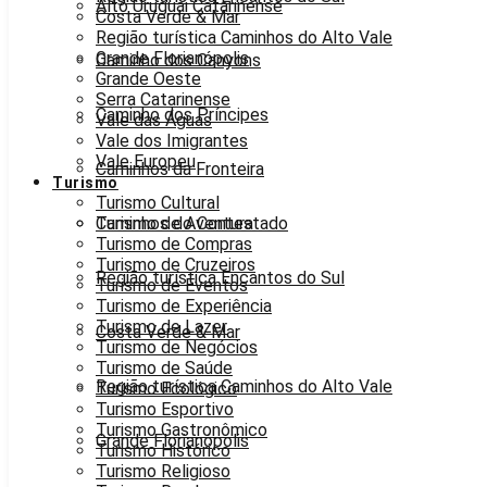
Alto Uruguai Catarinense
Costa Verde & Mar
Região turística Caminhos do Alto Vale
Grande Florianópolis
Caminho dos Canyons
Grande Oeste
Serra Catarinense
Caminho dos Príncipes
Vale das Águas
Vale dos Imigrantes
Vale Europeu
Caminhos da Fronteira
Turismo
Turismo Cultural
Caminhos do Contestado
Turismo de Aventura
Turismo de Compras
Turismo de Cruzeiros
Região turística Encantos do Sul
Turismo de Eventos
Turismo de Experiência
Turismo de Lazer
Costa Verde & Mar
Turismo de Negócios
Turismo de Saúde
Região turística Caminhos do Alto Vale
Turismo Ecológico
Turismo Esportivo
Turismo Gastronômico
Grande Florianópolis
Turismo Histórico
Turismo Religioso