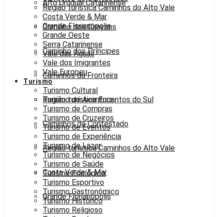
Alto Uruguai Catarinense
Região turística Caminhos do Alto Vale
Costa Verde & Mar
Grande Florianópolis
Caminho dos Canyons
Grande Oeste
Serra Catarinense
Caminho dos Príncipes
Vale das Águas
Vale dos Imigrantes
Vale Europeu
Caminhos da Fronteira
Turismo
Turismo Cultural
Região turística Encantos do Sul
Turismo de Aventura
Turismo de Compras
Turismo de Cruzeiros
Caminhos do Contestado
Turismo de Eventos
Turismo de Experiência
Turismo de Lazer
Região turística Caminhos do Alto Vale
Turismo de Negócios
Turismo de Saúde
Costa Verde & Mar
Turismo Ecológico
Turismo Esportivo
Turismo Gastronômico
Grande Florianópolis
Turismo Histórico
Turismo Religioso