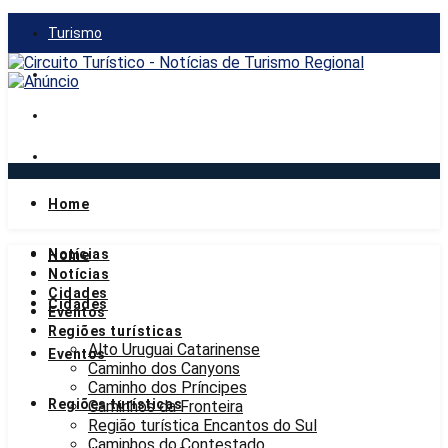
Turismo
Gastronomia
Mercado
Notícias
Home
quinta-feira, 6 de agosto de 2026
Notícias
Home
Notícias
Cidades
Cidades
Eventos
Regiões turísticas
Alto Uruguai Catarinense
Eventos
Caminho dos Canyons
Caminho dos Príncipes
Regiões turísticas
Caminhos da Fronteira
Região turística Encantos do Sul
Caminhos do Contestado