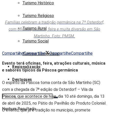
Turismo Histórico
Turismo Religioso
Famílias celebram a tradição germânica na 7ª Osterdorf,
Turismo Rural
com oficinas, música, feira e muita diversão em São
Martinho. Foto: PMSM.
Turismo Social
Compartilhe
Compartilhe
Compartilhe
Compartilhe
Turismo Sustentável
Evento terá oficinas, feira, atrações culturais, música
Regionalização
e sabores típicos da Páscoa germânica
Destaques
O espírito da Páscoa toma conta de São Martinho (SC)
com a chegada da 7ª edição da Osterdorf – Vila da
Páscoa, que acontece de hoje, dia 10 até domingo, dia 13
de abril de 2025, no Pátio do Pavilhão do Produto Colonial.
Nenhum Resultado
O evento, que já é tradição no município, promete