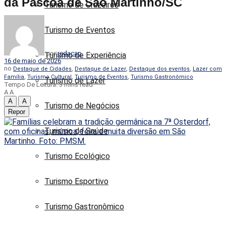
da Páscoa de São Martinho/SC
Turismo de Cruzeiros
Turismo de Eventos
por
redacao
Turismo de Experiência
16 de maio de 2026
no
,
,
,
Destaque de Cidades
Destaque de Lazer
Destaque dos eventos
Lazer com
,
,
,
Família
Turismo Cultural
Turismo de Eventos
Turismo Gastronômico
Turismo de Lazer
Tempo De Leitura: 3 mins read
A
A
A
A
Turismo de Negócios
Repor
Turismo de Saúde
Turismo Ecológico
Turismo Esportivo
Turismo Gastronômico