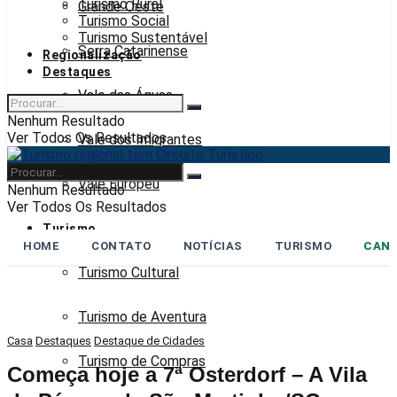
Turismo Rural
Grande Oeste
Turismo Social
Turismo Sustentável
Serra Catarinense
Regionalização
Destaques
Vale das Águas
Nenhum Resultado
Ver Todos Os Resultados
Vale dos Imigrantes
Vale Europeu
Nenhum Resultado
Ver Todos Os Resultados
Turismo
HOME
CONTATO
NOTÍCIAS
TURISMO
CANA
Turismo Cultural
Turismo de Aventura
Casa
Destaques
Destaque de Cidades
Turismo de Compras
Começa hoje a 7ª Osterdorf – A Vila