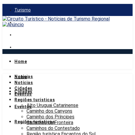
Turismo
Gastronomia
Mercado
Notícias
Home
segunda-feira, 10 de agosto de 2026
Notícias
Home
Notícias
Cidades
Cidades
Eventos
Regiões turísticas
Alto Uruguai Catarinense
Eventos
Caminho dos Canyons
Caminho dos Príncipes
Regiões turísticas
Caminhos da Fronteira
Caminhos do Contestado
Região turística Encantos do Sul