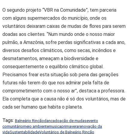
O segundo projeto “VBR na Comunidade”, tem parceria
com alguns supermercados do município, onde os
voluntários deixaram caixas de mudas de flores para serem
doadas aos clientes. “Num mundo onde o nosso maior
pulmão, a Amazônia, sofre perdas significativas a cada ano,
diversos desafios climáticos, como secas, incêndios e
desmatamentos, ameaçam a biodiversidade e
consequentemente o equilíbrio climático global.
Precisamos frear esta situação sob pena das gerações
futuras não terem do que nos admirar pela falta de
comprometimento com o nosso ar”, destaca a professora.
Ela completa que a causa não é só dos voluntários, mas de
cada ser humano que habita o planeta.
Tags:
Balneário Rincão
danca
doação de mudas
evento
comunitário
meio ambiente
musica
primavera
renovação da
vida
Sustentabilidade
Voluntários de Balneário Rincão