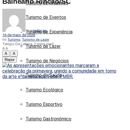
Balneário Rincão/SC
Turismo de Cruzeiros
Turismo de Eventos
por
redacao
Turismo de Experiência
16 de maio de 2026
no
,
Turismo
Turismo de Lazer
Tempo De Leitura: 2 mins read
Turismo de Lazer
A
A
A
A
Repor
Turismo de Negócios
Turismo de Saúde
Turismo Ecológico
Turismo Esportivo
Turismo Gastronômico