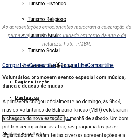
Turismo Histórico
Turismo Religioso
As apresentações emocionantes marcaram a celebração da
Turismo Rural
primavera, unindo a comunidade em torno da arte e da
natureza. Foto: PMBR.
Turismo Social
Compartilhe
Compartilhe
Compartilhe
Compartilhe
Turismo Sustentável
Voluntários promovem evento especial com música,
Regionalização
dança e doação de mudas
Destaques
A primavera chegou oficialmente no domingo, às 9h44,
mas os Voluntários de Balneário Rincão (VBR) celebraram
a chegada da nova estação na manhã de sábado. Um bom
público acompanhou as atrações programadas pelos
Nenhum Resultado
organizadores. Foram feitas diversas apresentações e a