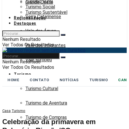
Turismo Rural
Grande Oeste
Turismo Social
Turismo Sustentável
Serra Catarinense
Regionalização
Destaques
Vale das Águas
Nenhum Resultado
Ver Todos Os Resultados
Vale dos Imigrantes
Vale Europeu
Nenhum Resultado
Ver Todos Os Resultados
Turismo
HOME
CONTATO
NOTÍCIAS
TURISMO
CANA
Turismo Cultural
Turismo de Aventura
Casa
Turismo
Turismo de Compras
Celebração da primavera em