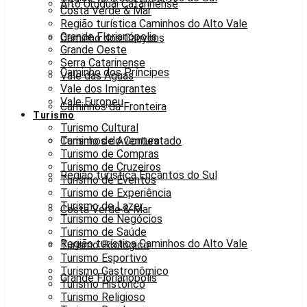
Alto Uruguai Catarinense
Costa Verde & Mar
Região turística Caminhos do Alto Vale
Grande Florianópolis
Caminho dos Canyons
Grande Oeste
Serra Catarinense
Caminho dos Príncipes
Vale das Águas
Vale dos Imigrantes
Vale Europeu
Caminhos da Fronteira
Turismo
Turismo Cultural
Caminhos do Contestado
Turismo de Aventura
Turismo de Compras
Turismo de Cruzeiros
Região turística Encantos do Sul
Turismo de Eventos
Turismo de Experiência
Turismo de Lazer
Costa Verde & Mar
Turismo de Negócios
Turismo de Saúde
Região turística Caminhos do Alto Vale
Turismo Ecológico
Turismo Esportivo
Turismo Gastronômico
Grande Florianópolis
Turismo Histórico
Turismo Religioso