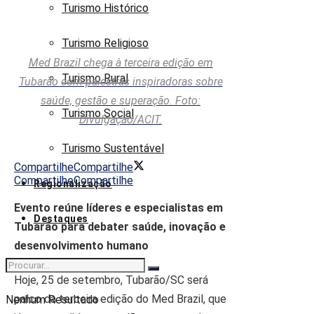
Turismo Histórico
Turismo Religioso
Med Brazil chega à terceira edição em
Turismo Rural
Tubarão com palestras inspiradoras sobre
saúde, gestão e superação. Foto:
Turismo Social
Divulgação/ACIT.
Turismo Sustentável
Compartilhe
Compartilhe
Compartilhe
Compartilhe
Regionalização
Evento reúne líderes e especialistas em
Destaques
Tubarão para debater saúde, inovação e
desenvolvimento humano
Hoje, 25 de setembro, Tubarão/SC será
palco da terceira edição do Med Brazil, que
Nenhum Resultado