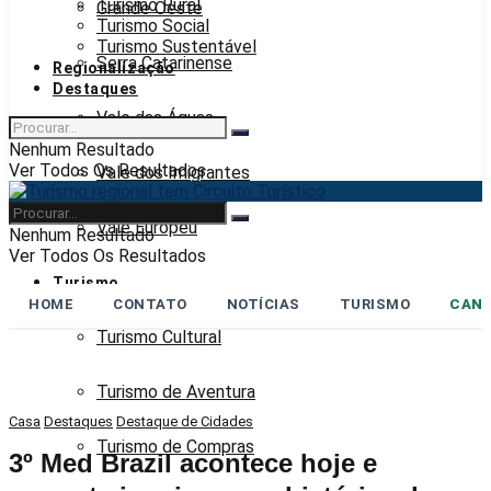
Turismo Rural
Grande Oeste
Turismo Social
Turismo Sustentável
Serra Catarinense
Regionalização
Destaques
Vale das Águas
Nenhum Resultado
Ver Todos Os Resultados
Vale dos Imigrantes
Vale Europeu
Nenhum Resultado
Ver Todos Os Resultados
Turismo
HOME
CONTATO
NOTÍCIAS
TURISMO
CANA
Turismo Cultural
Turismo de Aventura
Casa
Destaques
Destaque de Cidades
Turismo de Compras
3º Med Brazil acontece hoje e