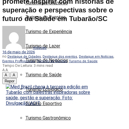
promete inspirar com histórias de
Turismo de Cruzeiros
superação e perspectivas sobre o
Turismo de Eventos
futuro da Saúde em Tubarão/SC
Turismo de Experiência
Turismo de Lazer
por
redacao
16 de maio de 2026
no
,
,
,
Destaque de Cidades
Destaque dos eventos
Destaque em Notícias
Turismo de Negócios
,
,
Eventos Profissionais
Turismo de Eventos
Turismo de Saúde
Tempo De Leitura: 3 mins read
A
A
Turismo de Saúde
A
A
Repor
Turismo Ecológico
Turismo Esportivo
Turismo Gastronômico