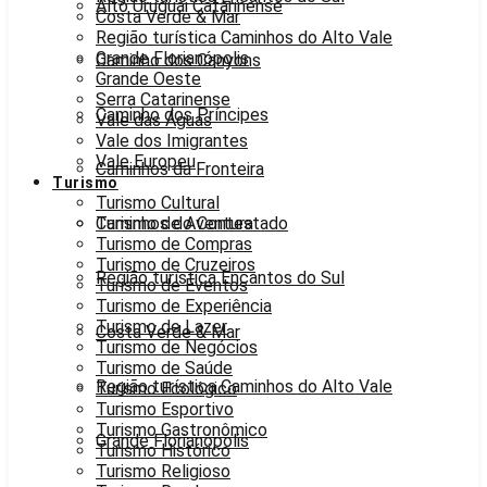
Alto Uruguai Catarinense
Costa Verde & Mar
Região turística Caminhos do Alto Vale
Grande Florianópolis
Caminho dos Canyons
Grande Oeste
Serra Catarinense
Caminho dos Príncipes
Vale das Águas
Vale dos Imigrantes
Vale Europeu
Caminhos da Fronteira
Turismo
Turismo Cultural
Caminhos do Contestado
Turismo de Aventura
Turismo de Compras
Turismo de Cruzeiros
Região turística Encantos do Sul
Turismo de Eventos
Turismo de Experiência
Turismo de Lazer
Costa Verde & Mar
Turismo de Negócios
Turismo de Saúde
Região turística Caminhos do Alto Vale
Turismo Ecológico
Turismo Esportivo
Turismo Gastronômico
Grande Florianópolis
Turismo Histórico
Turismo Religioso