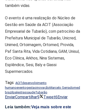
também vidas.
O evento é uma realização do Núcleo de
Gestão em Saúde da ACIT (Associação
Empresarial de Tubarão), com patrocínio da
Prefeitura Municipal de Tubarão, Unicred,
Unimed, Ortoimagem, Ortomed, Provida,
Paf Santa Rita, Vida Cotidiana, GAM, Unisul,
Eco Clínica, Arkhos, Nina Sistemas,
Esplêndice, Sesi, Baly e Giassi
Supermercados.
Tags:
ACIT
desenvolvimento
humano
evento
gestao
inovação
Marcelo Serrado
med
brazil
palestras
saude
Tubarão
Enviar
Compartilhar
9
Tweet
6
Enviar
Leia também:
Veja mais sobre este