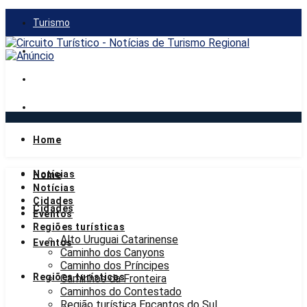
Turismo
Gastronomia
Mercado
Notícias
Home
quinta-feira, 6 de agosto de 2026
Notícias
Home
Notícias
Cidades
Cidades
Eventos
Regiões turísticas
Alto Uruguai Catarinense
Eventos
Caminho dos Canyons
Caminho dos Príncipes
Regiões turísticas
Caminhos da Fronteira
Caminhos do Contestado
Região turística Encantos do Sul