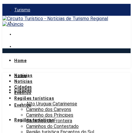
Turismo
Gastronomia
Mercado
Notícias
Home
quarta-feira, 5 de agosto de 2026
Notícias
Home
Notícias
Cidades
Cidades
Eventos
Regiões turísticas
Alto Uruguai Catarinense
Eventos
Caminho dos Canyons
Caminho dos Príncipes
Regiões turísticas
Caminhos da Fronteira
Caminhos do Contestado
Região turística Encantos do Sul