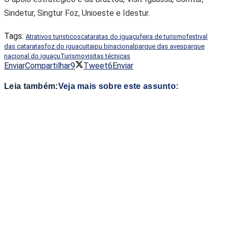
Sindetur, Singtur Foz, Unioeste e Idestur.
Tags:
Atrativos turisticos
cataratas do iguaçu
feira de turismo
festival
das cataratas
foz do iguacu
itaipu binacional
parque das aves
parque
nacional do iguaçu
Turismo
visitas técnicas
Enviar
Compartilhar
9
Tweet
6
Enviar
Leia também:
Veja mais sobre este assunto: