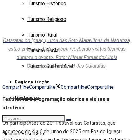
Turismo Histórico
Turismo Religioso
Turismo Rural
Cataratas do Iguaçu, uma das Sete Maravilhas da Natureza,
estão entre os atrativos que receberão visitas técnicas
Turismo Social
durante o evento. Foto: Nilmar Fernando/Urbia
Cataratas/site Festival das Cataratas.
Turismo Sustentável
Regionalização
Compartilhe
Compartilhe
Compartilhe
Compartilhe
Destaques
Festival terá programação técnica e visitas a
atrativos
Os participantes do 20º Festival das Cataratas, que
acontece de 4 a 6 de junho de 2025 em Foz do Iguaçu
Nenhum Resultado
(PR), poderão fazer visitas técnicas às famosas Cataratas