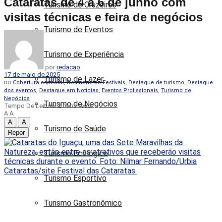
Cataratas de 4 a 6 de junho com
Turismo de Cruzeiros
visitas técnicas e feira de negócios
Turismo de Eventos
Turismo de Experiência
por
redacao
17 de maio de 2025
Turismo de Lazer
no
,
,
,
Cobertura especial
Destaque de Festivais
Destaque de turismo
Destaque
,
,
,
dos eventos
Destaque em Notícias
Eventos Profissionais
Turismo de
Negócios
Turismo de Negócios
Tempo De Leitura: 2 mins read
A
A
A
A
Turismo de Saúde
Repor
Turismo Ecológico
Turismo Esportivo
Turismo Gastronômico