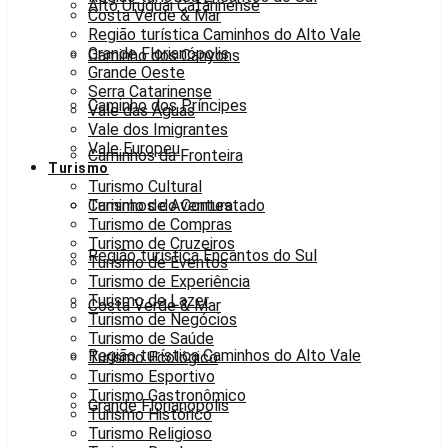
Alto Uruguai Catarinense
Costa Verde & Mar
Região turística Caminhos do Alto Vale
Grande Florianópolis
Caminho dos Canyons
Grande Oeste
Serra Catarinense
Caminho dos Príncipes
Vale das Águas
Vale dos Imigrantes
Vale Europeu
Caminhos da Fronteira
Turismo
Turismo Cultural
Caminhos do Contestado
Turismo de Aventura
Turismo de Compras
Turismo de Cruzeiros
Região turística Encantos do Sul
Turismo de Eventos
Turismo de Experiência
Turismo de Lazer
Costa Verde & Mar
Turismo de Negócios
Turismo de Saúde
Região turística Caminhos do Alto Vale
Turismo Ecológico
Turismo Esportivo
Turismo Gastronômico
Grande Florianópolis
Turismo Histórico
Turismo Religioso