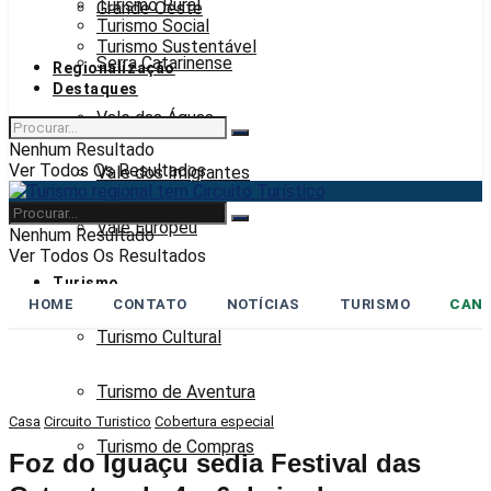
Turismo Rural
Grande Oeste
Turismo Social
Turismo Sustentável
Serra Catarinense
Regionalização
Destaques
Vale das Águas
Nenhum Resultado
Ver Todos Os Resultados
Vale dos Imigrantes
Vale Europeu
Nenhum Resultado
Ver Todos Os Resultados
Turismo
HOME
CONTATO
NOTÍCIAS
TURISMO
CANA
Turismo Cultural
Turismo de Aventura
Casa
Circuito Turistico
Cobertura especial
Turismo de Compras
Foz do Iguaçu sedia Festival das