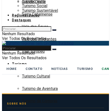
Turismo Rural
Grande Oeste
Turismo Social
Turismo Sustentável
Serra Catarinense
Regionalização
Destaques
Vale das Águas
Nenhum Resultado
Ver Todos Os Resultados
Vale dos Imigrantes
Vale Europeu
Nenhum Resultado
Ver Todos Os Resultados
Turismo
HOME
CONTATO
NOTÍCIAS
TURISMO
CANA
Turismo Cultural
Turismo de Aventura
Turismo de Compras