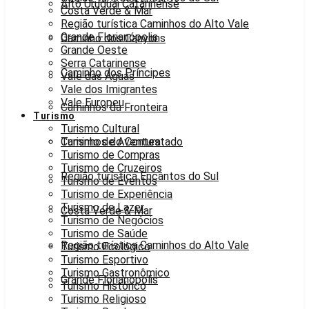
Alto Uruguai Catarinense
Costa Verde & Mar
Região turística Caminhos do Alto Vale
Grande Florianópolis
Caminho dos Canyons
Grande Oeste
Serra Catarinense
Caminho dos Príncipes
Vale das Águas
Vale dos Imigrantes
Vale Europeu
Caminhos da Fronteira
Turismo
Turismo Cultural
Caminhos do Contestado
Turismo de Aventura
Turismo de Compras
Turismo de Cruzeiros
Região turística Encantos do Sul
Turismo de Eventos
Turismo de Experiência
Turismo de Lazer
Costa Verde & Mar
Turismo de Negócios
Turismo de Saúde
Região turística Caminhos do Alto Vale
Turismo Ecológico
Turismo Esportivo
Turismo Gastronômico
Grande Florianópolis
Turismo Histórico
Turismo Religioso