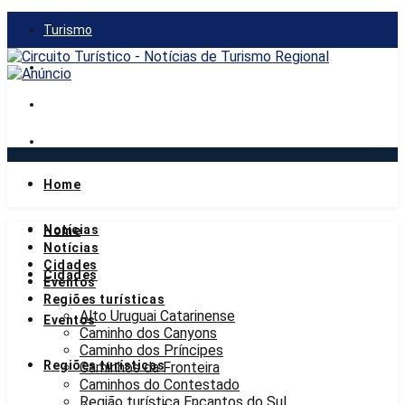
Turismo
Gastronomia
Mercado
Notícias
Home
quarta-feira, 5 de agosto de 2026
Notícias
Home
Notícias
Cidades
Cidades
Eventos
Regiões turísticas
Alto Uruguai Catarinense
Eventos
Caminho dos Canyons
Caminho dos Príncipes
Regiões turísticas
Caminhos da Fronteira
Caminhos do Contestado
Região turística Encantos do Sul