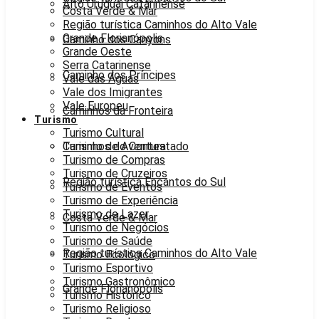
Alto Uruguai Catarinense
Costa Verde & Mar
Região turística Caminhos do Alto Vale
Grande Florianópolis
Caminho dos Canyons
Grande Oeste
Serra Catarinense
Caminho dos Príncipes
Vale das Águas
Vale dos Imigrantes
Vale Europeu
Caminhos da Fronteira
Turismo
Turismo Cultural
Caminhos do Contestado
Turismo de Aventura
Turismo de Compras
Turismo de Cruzeiros
Região turística Encantos do Sul
Turismo de Eventos
Turismo de Experiência
Turismo de Lazer
Costa Verde & Mar
Turismo de Negócios
Turismo de Saúde
Região turística Caminhos do Alto Vale
Turismo Ecológico
Turismo Esportivo
Turismo Gastronômico
Grande Florianópolis
Turismo Histórico
Turismo Religioso