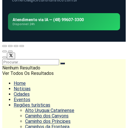
comercial@circuitoturistico.com.br
Atendimento via IA — (48) 99607-3300
Disponível 24h
Nenhum Resultado
Ver Todos Os Resultados
Home
Notícias
Cidades
Eventos
Regiões turísticas
Alto Uruguai Catarinense
Caminho dos Canyons
Caminho dos Príncipes
Caminhos da Fronteira