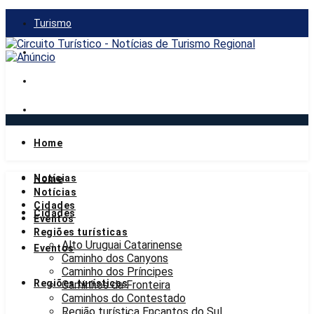
Turismo
Gastronomia
Mercado
Notícias
Home
segunda-feira, 10 de agosto de 2026
Notícias
Home
Notícias
Cidades
Cidades
Eventos
Regiões turísticas
Alto Uruguai Catarinense
Eventos
Caminho dos Canyons
Caminho dos Príncipes
Regiões turísticas
Caminhos da Fronteira
Caminhos do Contestado
Região turística Encantos do Sul