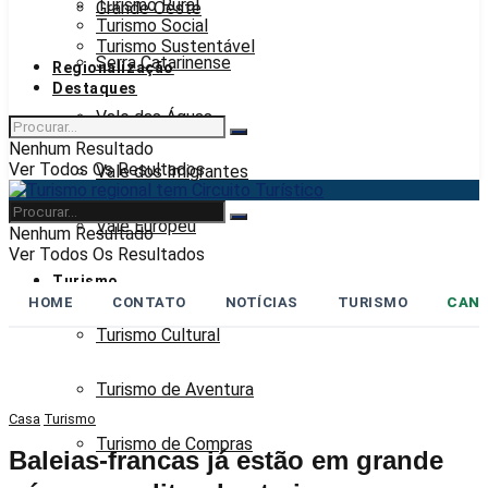
Turismo Rural
Grande Oeste
Turismo Social
Turismo Sustentável
Serra Catarinense
Regionalização
Destaques
Vale das Águas
Nenhum Resultado
Ver Todos Os Resultados
Vale dos Imigrantes
Vale Europeu
Nenhum Resultado
Ver Todos Os Resultados
Turismo
HOME
CONTATO
NOTÍCIAS
TURISMO
CANA
Turismo Cultural
Turismo de Aventura
Casa
Turismo
Turismo de Compras
Baleias-francas já estão em grande