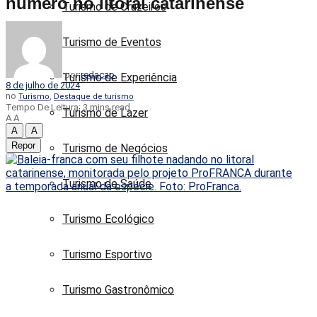
número no litoral catarinense
Turismo de Cruzeiros
Turismo de Eventos
por
redacao
Turismo de Experiência
8 de julho de 2024
no
,
Turismo
Destaque de turismo
Tempo De Leitura: 3 mins read
Turismo de Lazer
A
A
A
A
Repor
Turismo de Negócios
Turismo de Saúde
Turismo Ecológico
Turismo Esportivo
Turismo Gastronômico