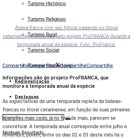
Turismo Histórico
Turismo Religioso
Baleia-franca com seu filhote nadando no litoral
Turismo Rural
catarinense, monitorada pelo projeto ProFRANCA durante a
temporada anual da espécie. Foto: ProFranca.
Turismo Social
Compartilhe
Compartilhe
Compartilhe
Compartilhe
Turismo Sustentável
Informações são do projeto ProFRANCA, que
Regionalização
monitora a temporada anual da espécie
Destaques
As expectativas de uma temporada repleta de baleias-
francas no litoral catarinense, em função de suas primeiras
aparições mais cedo, já no final de maio, parecem se
concretizar. A temporada anual corresponde entre julho e
Nenhum Resultado
novembro, porém, entre os dias 02 e 03 deste mês há o